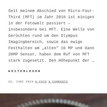
Seit meinem Abschied von Micro-Four-
Third (MFT) im Jahr 2018 ist einiges
in der Fotowelt passiert –
insbesondere bei MFT. Eine Welle von
Gerüchten rund um den Olympus
Imagingbereich, sowie das ewige
Festhalten am „alten“ 16 MP und dann
20MP Sensor, haben dem Ruf von MFT
stark zugesetzt. Den Höhepunkt der …
ZURÜCK
WEITERLESEN
ZU
MICRO-
POSTED
BY
22. JUNI 2023
G-FOTO
3 COMMENTS
FOUR-
ON
THIRD